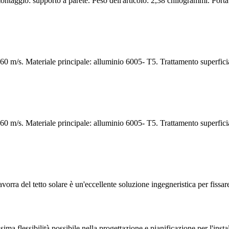
montaggio: supporto a parete. Peso dell'articolo: 2,38 chilogrammi. Port
0 m/s. Materiale principale: alluminio 6005- T5. Trattamento superfici
0 m/s. Materiale principale: alluminio 6005- T5. Trattamento superfici
rra del tetto solare è un'eccellente soluzione ingegneristica per fissare 
a flessibilità possibile nella progettazione e pianificazione per l'install