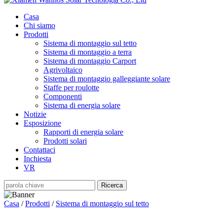
Casa
Chi siamo
Prodotti
Sistema di montaggio sul tetto
Sistema di montaggio a terra
Sistema di montaggio Carport
Agrivoltaico
Sistema di montaggio galleggiante solare
Staffe per roulotte
Componenti
Sistema di energia solare
Notizie
Esposizione
Rapporti di energia solare
Prodotti solari
Contattaci
Inchiesta
VR
Casa
/
Prodotti
/
Sistema di montaggio sul tetto